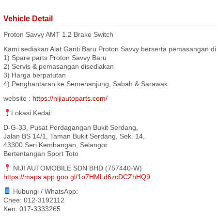
Vehicle Detail
Proton Savvy AMT 1.2 Brake Switch
Kami sediakan Alat Ganti Baru Proton Savvy berserta pemasangan di
1) Spare parts Proton Savvy Baru
2) Servis & pemasangan disediakan
3) Harga berpatutan
4) Penghantaran ke Semenanjung, Sabah & Sarawak
website :
https://nijiautoparts.com/
Lokasi Kedai:
D-G-33, Pusat Perdagangan Bukit Serdang,
Jalan BS 14/1, Taman Bukit Serdang, Sek. 14,
43300 Seri Kembangan, Selangor.
Bertentangan Sport Toto
NIJI AUTOMOBILE SDN BHD (757440-W)
https://maps.app.goo.gl/1o7HMLd6zcDCZhHQ9
Hubungi / WhatsApp:
Chee: 012-3192112
Ken: 017-3333265