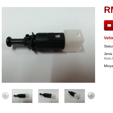
R
Vehi
Statu
Jenis
Auto,
Miny