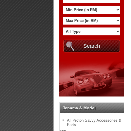
Jenama & Model
All Proton Savvy Accessories &
Parts