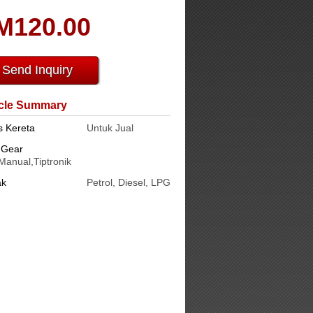
M120.00
Send Inquiry
cle Summary
s Kereta
Untuk Jual
 Gear
Manual,Tiptronik
ak
Petrol, Diesel, LPG