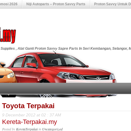
omosi 2026
Niji Autoparts – Proton Savvy Parts
Proton Savvy Untuk Di
 Supplies , Alat Ganti Proton Savvy Sapre Parts In Seri Kembangan, Selangor, 
Toyota Terpakai
9 December 2012 at 02 : 37 AM
Kereta-Terpakai.my
Posted by
KeretaTerpakai
in
Uncategorized