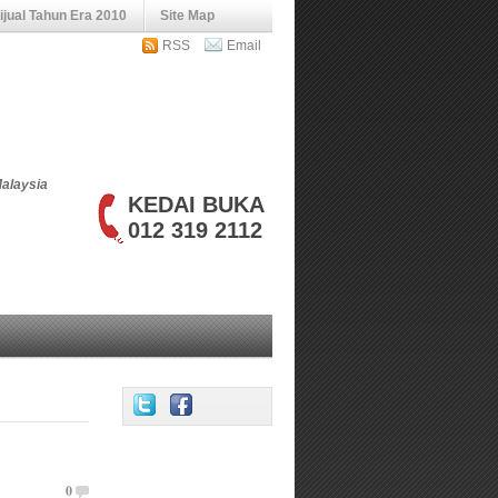
jual Tahun Era 2010
Site Map
RSS
Email
Malaysia
KEDAI BUKA
012 319 2112
0