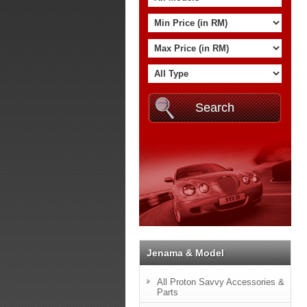
Jenama & Model
All Proton Savvy Accessories &
Parts